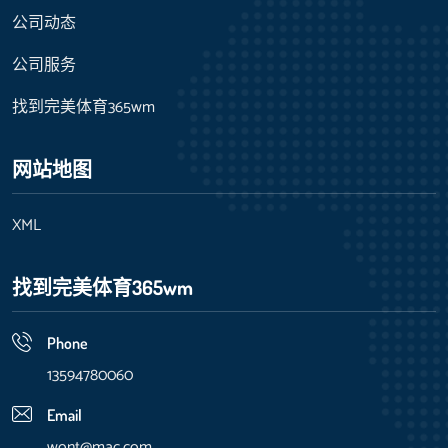
公司动态
公司服务
找到完美体育365wm
网站地图
XML
找到完美体育365wm
Phone
13594780060
Email
wont@mac.com