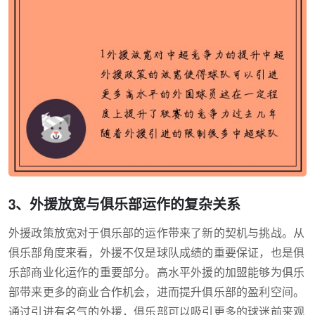
3、外援放宽与俱乐部运作的复杂关系
外援政策放宽对于俱乐部的运作带来了新的契机与挑战。从
俱乐部角度来看，外援不仅是球队成绩的重要保证，也是俱
乐部商业化运作的重要部分。高水平外援的加盟能够为俱乐
部带来更多的商业合作机会，进而提升俱乐部的盈利空间。
通过引进有名气的外援，俱乐部可以吸引更多的球迷前来观