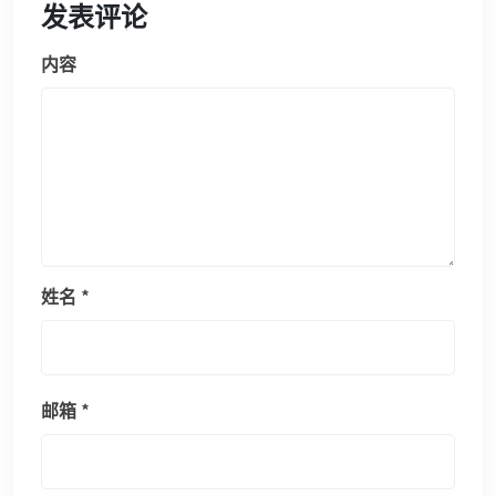
发表评论
内容
姓名
*
邮箱
*