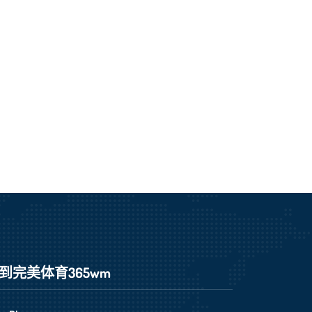
到完美体育365wm