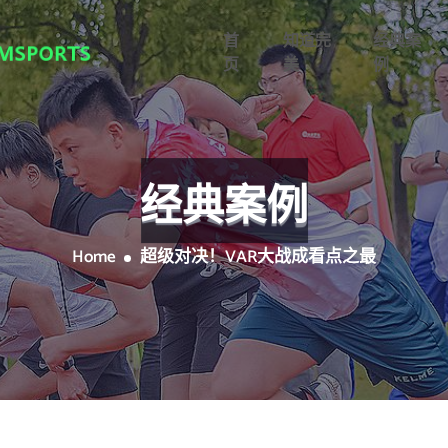
首
知道完
经典案
页
美
例
经典案例
Home
超级对决！VAR大战成看点之最