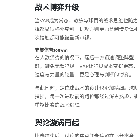
战术博弈升级
当VAR成为常态，教练与球员的战术思维也随
择都显得格外克制。进攻方则更愿意制造身体
次接触都可能被重新审视。
完美体育365wm
在人数劣势的情况下，落后一方迅速调整阵型
静，避免无谓犯规。VAR让犯规成本变得更高
速度与力量的较量，更是心理与判断的博弈。
与此同时，定位球战术的设计也更加精细。球
捕捉。每一次进攻前的跑位都经过深思熟虑，确
重塑比赛的战术逻辑。
舆论漩涡再起
比赛结束后，讨论的焦点并未停留在比分本身