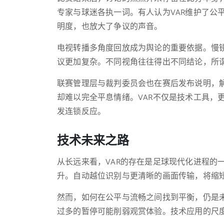
专家与球迷各执一词。有人认为VAR维护了公
明度，也放大了争议的声音。
电视转播多角度回放成为舆论的重要依据。慢
议更加复杂。不同视角往往得出不同结论，所谓
联赛管理层与裁判委员会也在赛后发布说明，
却难以完全平息情绪。VAR不仅是技术工具，
发连锁反应。
技术未来之路
从长远来看，VAR的存在是足球现代化进程的
升。自动越位识别与更清晰的画面传输，将缩
然而，如何在公平与流畅之间找到平衡，仍是
过多的暂停可能削弱观赏体验。技术应用的尺