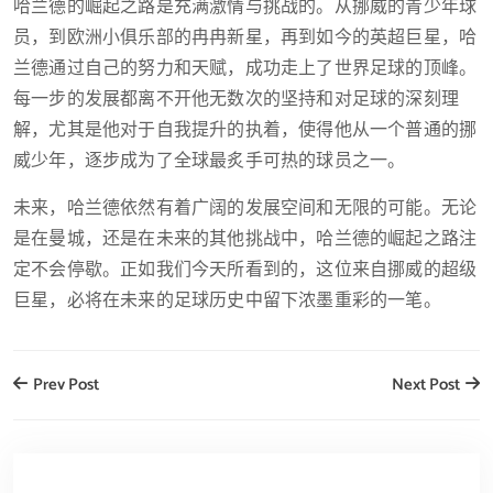
哈兰德的崛起之路是充满激情与挑战的。从挪威的青少年球
员，到欧洲小俱乐部的冉冉新星，再到如今的英超巨星，哈
兰德通过自己的努力和天赋，成功走上了世界足球的顶峰。
每一步的发展都离不开他无数次的坚持和对足球的深刻理
解，尤其是他对于自我提升的执着，使得他从一个普通的挪
威少年，逐步成为了全球最炙手可热的球员之一。
未来，哈兰德依然有着广阔的发展空间和无限的可能。无论
是在曼城，还是在未来的其他挑战中，哈兰德的崛起之路注
定不会停歇。正如我们今天所看到的，这位来自挪威的超级
巨星，必将在未来的足球历史中留下浓墨重彩的一笔。
Prev Post
Next Post