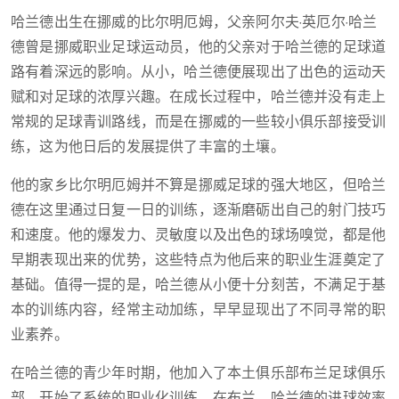
哈兰德出生在挪威的比尔明厄姆，父亲阿尔夫·英厄尔·哈兰
德曾是挪威职业足球运动员，他的父亲对于哈兰德的足球道
路有着深远的影响。从小，哈兰德便展现出了出色的运动天
赋和对足球的浓厚兴趣。在成长过程中，哈兰德并没有走上
常规的足球青训路线，而是在挪威的一些较小俱乐部接受训
练，这为他日后的发展提供了丰富的土壤。
他的家乡比尔明厄姆并不算是挪威足球的强大地区，但哈兰
德在这里通过日复一日的训练，逐渐磨砺出自己的射门技巧
和速度。他的爆发力、灵敏度以及出色的球场嗅觉，都是他
早期表现出来的优势，这些特点为他后来的职业生涯奠定了
基础。值得一提的是，哈兰德从小便十分刻苦，不满足于基
本的训练内容，经常主动加练，早早显现出了不同寻常的职
业素养。
在哈兰德的青少年时期，他加入了本土俱乐部布兰足球俱乐
部，开始了系统的职业化训练。在布兰，哈兰德的进球效率