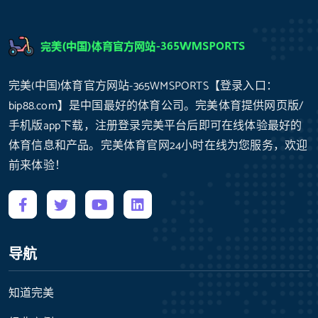
完美(中国)体育官方网站-365WMSPORTS【登录入口：
bip88.com】是中国最好的体育公司。完美体育提供网页版/
手机版app下载，注册登录完美平台后即可在线体验最好的
体育信息和产品。完美体育官网24小时在线为您服务，欢迎
前来体验！
导航
知道完美