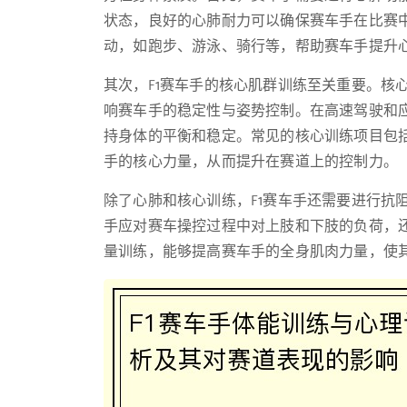
状态，良好的心肺耐力可以确保赛车手在比赛
动，如跑步、游泳、骑行等，帮助赛车手提升
其次，F1赛车手的核心肌群训练至关重要。核
响赛车手的稳定性与姿势控制。在高速驾驶和
持身体的平衡和稳定。常见的核心训练项目包
手的核心力量，从而提升在赛道上的控制力。
除了心肺和核心训练，F1赛车手还需要进行抗
手应对赛车操控过程中对上肢和下肢的负荷，
量训练，能够提高赛车手的全身肌肉力量，使