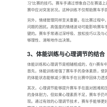
习”比赛的技巧。赛车手通过想象自己在赛道
赛中应对突发状况。这种训练不仅帮助赛车手
另外，情绪管理同样至关重要。在比赛过程中
问题的困扰。高强度的情绪波动可能影响赛车
键的。赛车手常通过深呼吸、放松技巧以及与
够理性、清晰地作出决策。
3、体能训练与心理调节的结合
体能训练和心理调节是相辅相成的，在F1赛车
首先，体能训练增强了赛车手的身体素质，使
的体能状态能够减少赛车手在比赛中因体力透
其次，心理调节能够提升赛车手在面对困难和
的身体耐力，但如果心理素质不足，赛车手仍
现。通过有效的心理调节技术，赛车手能够更