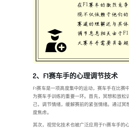
2、F1赛车手的心理调节技术
F1赛车是一项高度集中的运动，赛车手在比赛
为赛车手训练的重要一环。首先，冥想和放松
己，调节情绪，缓解赛前的紧张情绪。通过冥
度焦虑。
其次，视觉化技术也被广泛应用于F1赛车手的