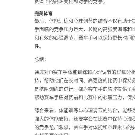
赛道上的高速变化和对手的竞争。
完美体育
最后，体能训练和心理调节的结合不仅有助于提
手面临的竞争压力巨大，长期的高强度训练和
和有效的心理调节，赛车手可以保持更长时间
性。
总结：
通过对F1赛车手体能训练和心理调节的详细分
持，帮助他们在长时间、高强度的比赛中保持
是抗阻训练的进行，都为赛车手的驾驶提供了
帮助赛车手应对赛前和比赛中的心理压力，保
综合来看，体能训练与心理调节的结合，能够最
强大的体能支持，还要学会在比赛中保持心理稳
的竞争愈加激烈，赛车手对体能和心理素质的