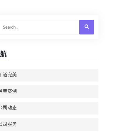
航
知道完美
经典案例
公司动态
公司服务